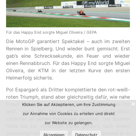
Für das Happy End sorgte Miguel Oliveira / GEPA
Die MotoGP garantiert Spektakel – auch im zweiten
Rennen in Spielberg. Und wieder bunt gemischt. Erst
gab’s eine Schrecksekunde, ein Feuer und wieder
einen Rennabbruch. Für das Happy End sorgte Miguel
Oliveira, der KTM in der letzten Kurve den ersten
Heimerfolg sicherte.
Pol Espargaró als Dritter komplettierte den rot-weiß-
roten Triumph, stand aber gleichzeitig dafür, wie nahe
Freud und Leid zusammenliegen. „Für Pol tut es mir
Klicken Sie auf Akzeptieren, um Ihre Zustimmung
leid“, sagte Pit Beirer, KTM Motorsport-Direktor,
zur Annahme von Cookies zu erteilen und direkt
zunächst an seinen Pechvogel gerichtet. Der Spanier
zur Website zu gelangen.
hatte bis zur vorletzten Kurve geführt, nach einem
Zweikampf mit dem „Aussie“ Jack Miller landete er in
Akzeptieren
Datenschutz