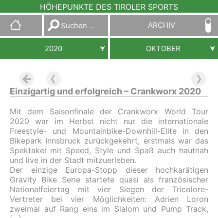
HÖHEPUNKTE DES TIROLER SPORTS
Suchen
ARCHIV
nach:
2020
OKTOBER
Einzigartig und erfolgreich – Crankworx 2020
Mit dem Saisonfinale der Crankworx World Tour
2020 war im Herbst nicht nur die internationale
Freestyle- und Mountainbike-Downhill-Elite in den
Bikepark Innsbruck zurückgekehrt, erstmals war das
Spektakel mit Speed, Style und Spaß auch hautnah
und live in der Stadt mitzuerleben.
Der einzige Europa-Stopp dieser hochkarätigen
Gravity Bike Serie startete quasi als französischer
Nationalfeiertag mit vier Siegen der Tricolore-
Vertreter bei vier Möglichkeiten: Adrien Loron
zweimal auf Rang eins im Slalom und Pump Track,