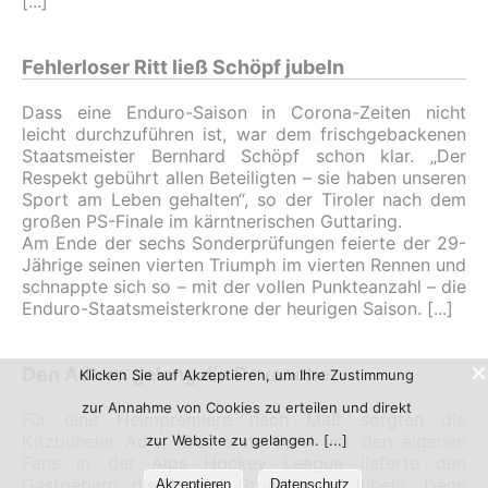
Fehlerloser Ritt ließ Schöpf jubeln
Dass eine Enduro-Saison in Corona-Zeiten nicht
leicht durchzuführen ist, war dem frischgebackenen
Staatsmeister Bernhard Schöpf schon klar. „Der
Respekt gebührt allen Beteiligten – sie haben unseren
Sport am Leben gehalten“, so der Tiroler nach dem
großen PS-Finale im kärntnerischen Guttaring.
Am Ende der sechs Sonderprüfungen feierte der 29-
Jährige seinen vierten Triumph im vierten Rennen und
schnappte sich so – mit der vollen Punkteanzahl – die
Enduro-Staatsmeisterkrone der heurigen Saison.
Den Adlern gelang die Revanche
Klicken Sie auf Akzeptieren, um Ihre Zustimmung
zur Annahme von Cookies zu erteilen und direkt
Für eine Heimpremiere nach Maß sorgten die
Kitzbüheler Adler. Das erste Spiel vor den eigenen
zur Website zu gelangen.
Fans in der Alps Hockey League lieferte den
Gastgebern gleich viel Grund zum Jubeln. Denn
Akzeptieren
Datenschutz