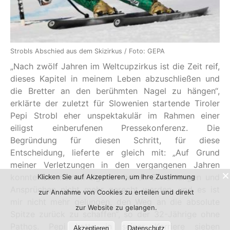
Strobls Abschied aus dem Skizirkus / Foto: GEPA
„Nach zwölf Jahren im Weltcupzirkus ist die Zeit reif,
dieses Kapitel in meinem Leben abzuschließen und
die Bretter an den berühmten Nagel zu hängen“,
erklärte der zuletzt für Slowenien startende Tiroler
Pepi Strobl eher unspektakulär im Rahmen einer
eiligst einberufenen Pressekonferenz. Die
Begründung für diesen Schritt, für diese
Entscheidung, lieferte er gleich mit: „Auf Grund
meiner Verletzungen in den vergangenen Jahren
konnte ich meinen eigenen hohen Erwartungen und
Klicken Sie auf Akzeptieren, um Ihre Zustimmung
Ansprüchen nicht mehr gerecht werden, und es ist
zur Annahme von Cookies zu erteilen und direkt
mir nicht mehr gelungen, den Weg an die absolute
zur Website zu gelangen.
Spitze zurück zu schaffen“, so der 32-Jährige ohne
Pathos. Pepi hatte in seiner Karriere sieben
Akzeptieren
Datenschutz