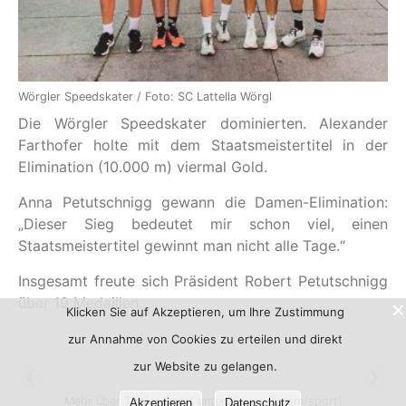
Wörgler Speedskater / Foto: SC Lattella Wörgl
Die Wörgler Speedskater dominierten. Alexander
Farthofer holte mit dem Staatsmeistertitel in der
Elimination (10.000 m) viermal Gold.
Anna Petutschnigg gewann die Damen-Elimination:
„Dieser Sieg bedeutet mir schon viel, einen
Staatsmeistertitel gewinnt man nicht alle Tage.“
Insgesamt freute sich Präsident Robert Petutschnigg
über 19 Medaillen.
Klicken Sie auf Akzeptieren, um Ihre Zustimmung
zur Annahme von Cookies zu erteilen und direkt
zur Website zu gelangen.
Mehr über Tiroler Sport unter:
[www.tt.com/sport]
Akzeptieren
Datenschutz