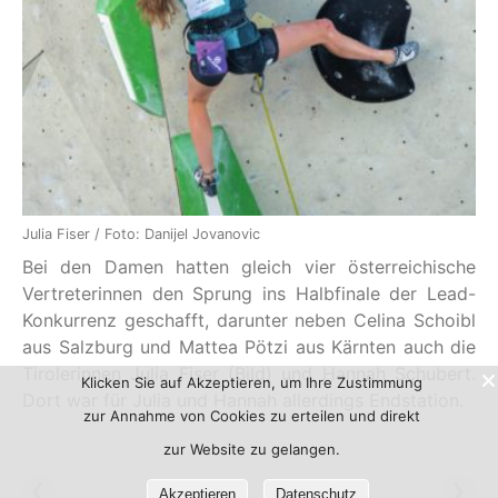
Julia Fiser / Foto: Danijel Jovanovic
Bei den Damen hatten gleich vier österreichische
Vertreterinnen den Sprung ins Halbfinale der Lead-
Konkurrenz geschafft, darunter neben Celina Schoibl
aus Salzburg und Mattea Pötzi aus Kärnten auch die
Tirolerinnen Julia Fiser (Bild) und Hannah Schubert.
Klicken Sie auf Akzeptieren, um Ihre Zustimmung
Dort war für Julia und Hannah allerdings Endstation.
zur Annahme von Cookies zu erteilen und direkt
zur Website zu gelangen.
Akzeptieren
Datenschutz