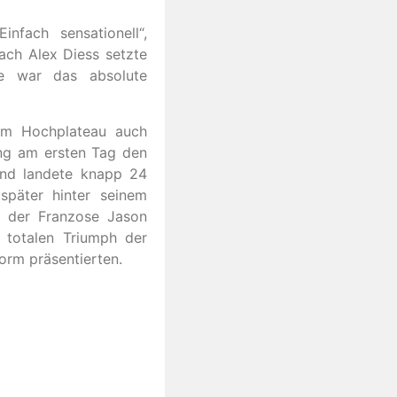
infach sensationell“,
ach Alex Diess setzte
e war das absolute
 am Hochplateau auch
rang am ersten Tag den
 und landete knapp 24
später hinter seinem
r der Franzose Jason
 totalen Triumph der
orm präsentierten.