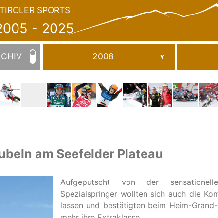
TIROLER SPORTS
JAHRBUCH
2005
005 - 2025
-
2025
RCHIV
2008
jubeln am Seefelder Plateau
Aufgeputscht von der sensationell
Spezialspringer wollten sich auch die Ko
lassen und bestätigten beim Heim-Grand-P
mehr ihre Extraklasse.