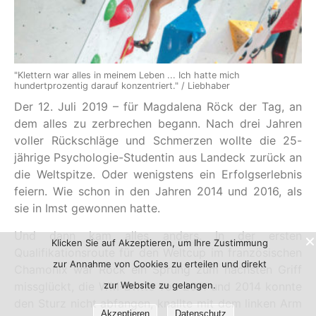
"Klettern war alles in meinem Leben ... Ich hatte mich
hundertprozentig darauf konzentriert." / Liebhaber
Der 12. Juli 2019 – für Magdalena Röck der Tag, an
dem alles zu zerbrechen begann. Nach drei Jahren
voller Rückschläge und Schmerzen wollte die 25-
jährige Psychologie-Studentin aus Landeck zurück an
die Weltspitze. Oder wenigstens ein Erfolgserlebnis
feiern. Wie schon in den Jahren 2014 und 2016, als
sie in Imst gewonnen hatte.
Und dann kam alles anders. In der ersten
Klicken Sie auf Akzeptieren, um Ihre Zustimmung
Qualifikationsroute für den Weltcup im französischen
zur Annahme von Cookies zu erteilen und direkt
Chamonix war Röck ein Sprung zum nächsten Griff
zur Website zu gelangen.
missglückt, die WM-Dritte von 2011 und 2014 konnte
den Sturz nicht abfangen, knallte mit dem linken Arm
Akzeptieren
Datenschutz