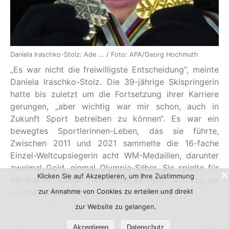
Daniela Iraschko-Stolz: Ade ... / Foto: APA/Georg Hochmuth
„Es war nicht die freiwilligste Entscheidung“, meinte
Daniela Iraschko-Stolz. Die 39-jährige Skispringerin
hatte bis zuletzt um die Fortsetzung ihrer Karriere
gerungen, „aber wichtig war mir schon, auch in
Zukunft Sport betreiben zu können“. Es war ein
bewegtes Sportlerinnen-Leben, das sie führte,
Zwischen 2011 und 2021 sammelte die 16-fache
Einzel-Weltcupsiegerin acht WM-Medaillen, darunter
zweimal Gold, einmal Olympia-Silber. Sie spielte für
Klicken Sie auf Akzeptieren, um Ihre Zustimmung
die Wacker-Damen (149 Spiele/48 Tore). Nun zog sie
zur Annahme von Cookies zu erteilen und direkt
– verletzungsbedingt – einen Schlussstrich.
zur Website zu gelangen.
Akzeptieren
Datenschutz