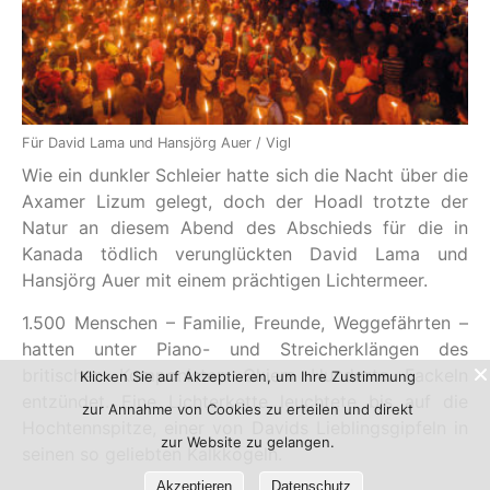
Für David Lama und Hansjörg Auer / Vigl
Wie ein dunkler Schleier hatte sich die Nacht über die
Axamer Lizum gelegt, doch der Hoadl trotzte der
Natur an diesem Abend des Abschieds für die in
Kanada tödlich verunglückten David Lama und
Hansjörg Auer mit einem prächtigen Lichtermeer.
1.500 Menschen – Familie, Freunde, Weggefährten –
hatten unter Piano- und Streicherklängen des
britischen Komponisten Okiem Hunderte Fackeln
Klicken Sie auf Akzeptieren, um Ihre Zustimmung
entzündet. Eine Lichterkette leuchtete bis auf die
zur Annahme von Cookies zu erteilen und direkt
Hochtennspitze, einer von Davids Lieblingsgipfeln in
zur Website zu gelangen.
seinen so geliebten Kalkkögeln.
Akzeptieren
Datenschutz