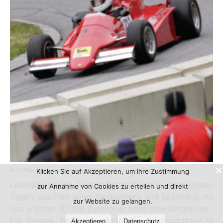
Am Weerberg dröhnen die Motoren / Foto: Webhofer
Klicken Sie auf Akzeptieren, um Ihre Zustimmung
Liebhaberstücke, Formel-Rennautos aus vergangenen
zur Annahme von Cookies zu erteilen und direkt
Tagen, das Flair eines Bergrennens und Spannung. All
zur Website zu gelangen.
das erlebten 10.000 Zuschauer beim Weerbergrennen.
Ein Rennen, bei dem vergangene Rennsporttage in
Akzeptieren
Datenschutz