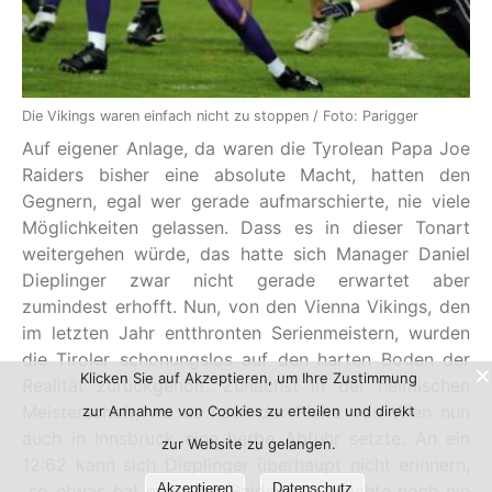
Die Vikings waren einfach nicht zu stoppen / Foto: Parigger
Auf eigener Anlage, da waren die Tyrolean Papa Joe
Raiders bisher eine absolute Macht, hatten den
Gegnern, egal wer gerade aufmarschierte, nie viele
Möglichkeiten gelassen. Dass es in dieser Tonart
weitergehen würde, das hatte sich Manager Daniel
Dieplinger zwar nicht gerade erwartet aber
zumindest erhofft. Nun, von den Vienna Vikings, den
im letzten Jahr entthronten Serienmeistern, wurden
die Tiroler schonungslos auf den harten Boden der
Klicken Sie auf Akzeptieren, um Ihre Zustimmung
Realität zurückgeholt. Zunächst in der heimischen
Meisterschaft, wo es nach der Pleite von Wien nun
zur Annahme von Cookies zu erteilen und direkt
auch in Innsbruck eine herbe Abfuhr setzte. An ein
zur Website zu gelangen.
12:62 kann sich Dieplinger überhaupt nicht erinnern,
Akzeptieren
Datenschutz
„so etwas hat es in der Raiders-Geschichte noch nie