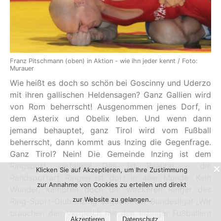
Franz Pitschmann (oben) in Aktion - wie ihn jeder kennt / Foto:
Murauer
Wie heißt es doch so schön bei Goscinny und Uderzo
mit ihren gallischen Heldensagen? Ganz Gallien wird
von Rom beherrscht! Ausgenommen jenes Dorf, in
dem Asterix und Obelix leben. Und wenn dann
jemand behauptet, ganz Tirol wird vom Fußball
beherrscht, dann kommt aus Inzing die Gegenfrage.
Ganz Tirol? Nein! Die Gemeinde Inzing ist dem
Ringsport verfallen! Das ist Realität – die
Klicken Sie auf Akzeptieren, um Ihre Zustimmung
Randsportart Ringen ist dort in aller Munde. Kein
zur Annahme von Cookies zu erteilen und direkt
Wunder, kämpfen doch die wackeren Ringer des
zur Website zu gelangen.
Ring-Sport-Club Inzing sogar in der Bundesliga! „Wir
brauchen den Vergleich mit den Inzinger Fußballern
Akzeptieren
Datenschutz