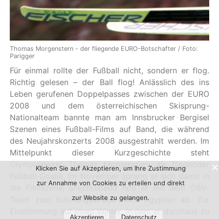
Thomas Morgenstern - der fliegende EURO-Botschafter / Foto:
Parigger
Für einmal rollte der Fußball nicht, sondern er flog.
Richtig gelesen – der Ball flog! Anlässlich des ins
Leben gerufenen Doppelpasses zwischen der EURO
2008 und dem österreichischen Skisprung-
Nationalteam bannte man am Innsbrucker Bergisel
Szenen eines Fußball-Films auf Band, die während
des Neujahrskonzerts 2008 ausgestrahlt werden. Im
Mittelpunkt dieser Kurzgeschichte steht
Olympiasieger Thomas Morgenstern als fliegender
Klicken Sie auf Akzeptieren, um Ihre Zustimmung
Fußball-Goalie. Im November sprang er sich damit in
zur Annahme von Cookies zu erteilen und direkt
die Filmszene, anschließend hob er mit dem ÖSV-
zur Website zu gelangen.
Team zum Erholungsurlaub nach Ägypten ab. Zur
Einstimmung auf einen Winter, in dem er durchaus zu
Akzeptieren
Datenschutz