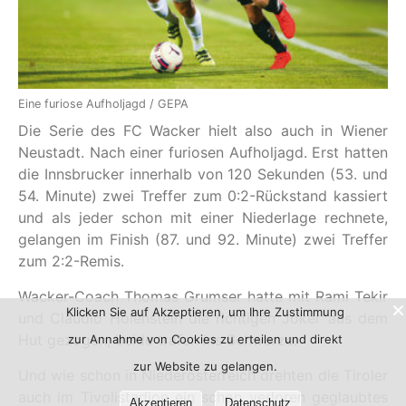
Eine furiose Aufholjagd / GEPA
Die Serie des FC Wacker hielt also auch in Wiener
Neustadt. Nach einer furiosen Aufholjagd. Erst hatten
die Innsbrucker innerhalb von 120 Sekunden (53. und
54. Minute) zwei Treffer zum 0:2-Rückstand kassiert
und als jeder schon mit einer Niederlage rechnete,
gelangen im Finish (87. und 92. Minute) zwei Treffer
zum 2:2-Remis.
Wacker-Coach Thomas Grumser hatte mit Rami Tekir
Klicken Sie auf Akzeptieren, um Ihre Zustimmung
und Claudio Holenstein die richtigen Joker aus dem
Hut gezogen, beide trafen ins Schwarze.
zur Annahme von Cookies zu erteilen und direkt
zur Website zu gelangen.
Und wie schon in Niederösterreich drehten die Tiroler
auch im Tivolistadion ein schon verloren geglaubtes
Akzeptieren
Datenschutz