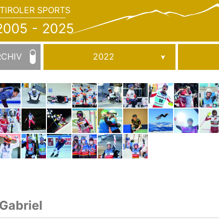
TIROLER SPORTS
JAHRBUCH
2005
005 - 2025
-
2025
RCHIV
2022
Gabriel