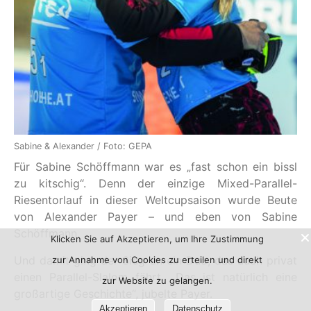
Sabine & Alexander / Foto: GEPA
Für Sabine Schöffmann war es „fast schon ein bissl
zu kitschig“. Denn der einzige Mixed-Parallel-
Riesentorlauf in dieser Weltcupsaison wurde Beute
von Alexander Payer – und eben von Sabine
Schöffmann.
Klicken Sie auf Akzeptieren, um Ihre Zustimmung
Und damit ging der Sieg an ein Duo, das auch privat
zur Annahme von Cookies zu erteilen und direkt
einen Parallel-Slalom fährt. „Das ist natürlich eine
zur Website zu gelangen.
großartige Geschichte“, jubelte Payer.
Akzeptieren
Datenschutz