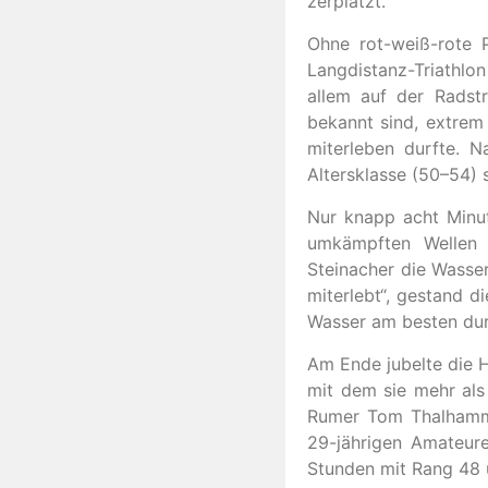
zerplatzt.
Ohne rot-weiß-rote P
Langdistanz-Triathlon 
allem auf der Radst
bekannt sind, extrem 
miterleben durfte. N
Altersklasse (50–54) 
Nur knapp acht Minut
umkämpften Wellen d
Steinacher die Wasser
miterlebt“, gestand d
Wasser am besten dur
Am Ende jubelte die H
mit dem sie mehr als
Rumer Tom Thalhammer
29-jährigen Amateure
Stunden mit Rang 48 ü