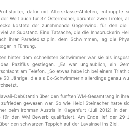
rofistarter, dafür mit Altersklasse-Athleten, entpuppte 
der Welt auch für 37 Österreicher, darunter zwei Tiroler, a
recke kostete der zunehmende Gegenwind, für den die h
viel an Substanz. Eine Tatsache, die die Innsbruckerin He
ach ihrer Paradedisziplin, dem Schwimmen, lag die Physi
sogar in Führung.
en hinter dem schnellsten Schwimmer war sie als insges
es Pazifiks gestiegen. „Es war unglaublich, ein Gem
schlacht am Telefon. „So etwas habe ich bei einem Triath
ie 50-Jährige, die als Ex-Schwimmerin allerdings genau w
chsetzt.
awaii-Debütantin über den fünften WM-Gesamtrang in ihrer
 zufrieden gewesen war. So wie Heidi Steinacher hatte si
 beim Ironman Austria in Klagenfurt (Juli 2012) in der 
 für den WM-Bewerb qualifiziert. Am Ende lief der 29-
ber den schwarzen Teppich auf der Lavainsel ins Ziel.