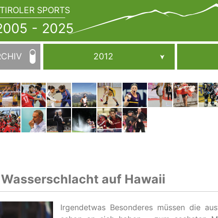
TIROLER SPORTS
JAHRBUCH
2005
005 - 2025
-
2025
RCHIV
2012
e Wasserschlacht auf Hawaii
Irgendetwas Besonderes müssen die aust