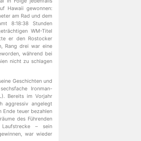
 in Folge jedenfalls
auf Hawaii gewonnen:
meter am Rad und dem
amt 8:18:38 Stunden
eträchtigen WM-Titel
tte er den Rostocker
, Rang drei war eine
geworden, während bei
en nicht zu schlagen
 seine Geschichten und
sechsfache Ironman-
). Bereits im Vorjahr
h aggressiv angelegt
m Ende teuer bezahlen
Träume des Führenden
 Laufstrecke – sein
gewinnen, war wieder