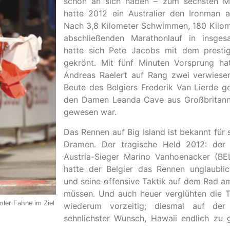
schon an sich haben – zum sechsten Mal
hatte 2012 ein Australier den Ironman 
Nach 3,8 Kilometer Schwimmen, 180 Kilo
abschließenden Marathonlauf in insges
hatte sich Pete Jacobs mit dem prestig
gekrönt. Mit fünf Minuten Vorsprung ha
Andreas Raelert auf Rang zwei verwiesen
Beute des Belgiers Frederik Van Lierde 
den Damen Leanda Cave aus Großbritanni
gewesen war.
Das Rennen auf Big Island ist bekannt für
Dramen. Der tragische Held 2012: der 
Austria-Sieger Marino Vanhoenacker (BEL
hatte der Belgier das Rennen unglaublic
und seine offensive Taktik auf dem Rad a
müssen. Und auch heuer verglühten die 
oler Fahne im Ziel
wiederum vorzeitig; diesmal auf der
sehnlichster Wunsch, Hawaii endlich zu 