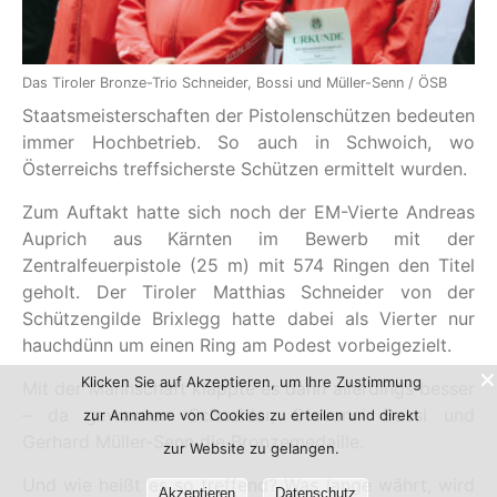
Das Tiroler Bronze-Trio Schneider, Bossi und Müller-Senn / ÖSB
Staatsmeisterschaften der Pistolenschützen bedeuten
immer Hochbetrieb. So auch in Schwoich, wo
Österreichs treffsicherste Schützen ermittelt wurden.
Zum Auftakt hatte sich noch der EM-Vierte Andreas
Auprich aus Kärnten im Bewerb mit der
Zentralfeuerpistole (25 m) mit 574 Ringen den Titel
geholt. Der Tiroler Matthias Schneider von der
Schützengilde Brixlegg hatte dabei als Vierter nur
hauchdünn um einen Ring am Podest vorbeigezielt.
Klicken Sie auf Akzeptieren, um Ihre Zustimmung
Mit der Mannschaft klappte es dann allerdings besser
– da gewannen Schneider, Giovanni Bossi und
zur Annahme von Cookies zu erteilen und direkt
Gerhard Müller-Senn die Bronzemedaille.
zur Website zu gelangen.
Und wie heißt es so treffend? Was lange währt, wird
Akzeptieren
Datenschutz