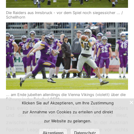
Die Raiders aus Innsbruck - vor dem Spiel noch siegessicher ... /
Schellhorn
... am Ende jubelten allerdings die Vienna Vikings (violett) über die
Führung in der Tabelle / GEPA
Klicken Sie auf Akzeptieren, um Ihre Zustimmung
Das ewig junge Duell zwischen den Swarco Raiders
zur Annahme von Cookies zu erteilen und direkt
und den Vienna Vikings, zwischen Ost und West,
zur Website zu gelangen.
zwischen Hauptstadt und Peripherie: In der Austrian
Football League (AFL) gibt es nach wie vor nichts
Akzeptieren
Datenschutz