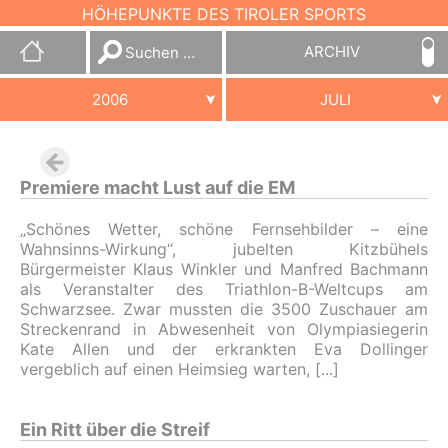
HÖHEPUNKTE DES TIROLER SPORTS
Suchen
ARCHIV
nach:
2006
JULI
Premiere macht Lust auf die EM
„Schönes Wetter, schöne Fernsehbilder – eine
Wahnsinns-Wirkung“, jubelten Kitzbühels
Bürgermeister Klaus Winkler und Manfred Bachmann
als Veranstalter des Triathlon-B-Weltcups am
Schwarzsee. Zwar mussten die 3500 Zuschauer am
Streckenrand in Abwesenheit von Olympiasiegerin
Kate Allen und der erkrankten Eva Dollinger
vergeblich auf einen Heimsieg warten,
Ein Ritt über die Streif