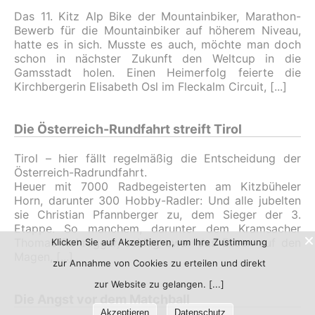
Das 11. Kitz Alp Bike der Mountainbiker, Marathon-
Bewerb für die Mountainbiker auf höherem Niveau,
hatte es in sich. Musste es auch, möchte man doch
schon in nächster Zukunft den Weltcup in die
Gamsstadt holen. Einen Heimerfolg feierte die
Kirchbergerin Elisabeth Osl im Fleckalm Circuit,
Die Österreich-Rundfahrt streift Tirol
Tirol – hier fällt regelmäßig die Entscheidung der
Österreich-Radrundfahrt.
Heuer mit 7000 Radbegeisterten am Kitzbüheler
Horn, darunter 300 Hobby-Radler: Und alle jubelten
sie Christian Pfannberger zu, dem Sieger der 3.
Etappe. So manchem, darunter dem Kramsacher
Thomas Rohregger, schlug zwar das Essen auf den
Klicken Sie auf Akzeptieren, um Ihre Zustimmung
Magen,
zur Annahme von Cookies zu erteilen und direkt
zur Website zu gelangen.
Die Angst vor dem Matchball
Akzeptieren
Datenschutz