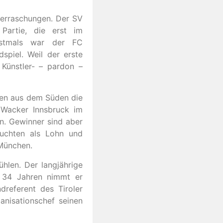
berraschungen. Der SV
Partie, die erst im
Erstmals war der FC
dspiel. Weil der erste
 Künstler- – pardon –
ten aus dem Süden die
 Wacker Innsbruck im
. Gewinner sind aber
suchten als Lohn und
 München.
ühlen. Der langjährige
h 34 Jahren nimmt er
referent des Tiroler
anisationschef seinen