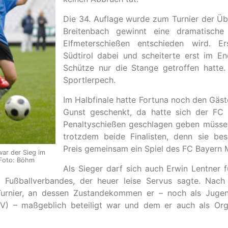
Die 34. Auflage wurde zum Turnier der Ü
Breitenbach gewinnt eine dramatische 
Elfmeterschießen entschieden wird. 
Südtirol dabei und scheiterte erst im En
Schütze nur die Stange getroffen hatte.
Sportlerpech.
Im Halbfinale hatte Fortuna noch den Gäs
Gunst geschenkt, da hatte sich der FC
Penaltyschießen geschlagen geben müssen
trotzdem beide Finalisten, denn sie be
Preis gemeinsam ein Spiel des FC Bayern
ar der Sieg im
 Foto: Böhm
Als Sieger darf sich auch Erwin Lentner f
er Fußballverbandes, der heuer leise Servus sagte. Nac
rnier, an dessen Zustandekommen er – noch als Jugend
V) – maßgeblich beteiligt war und dem er auch als Org