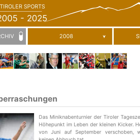
TIROLER SPORTS
JAHRBUCH
2005
005 - 2025
-
2025
RCHIV
2008
S
Überraschungen
Das Miniknabenturnier der Tiroler Tagesz
Höhepunkt im Leben der kleinen Kicker. 
von Juni auf September verschoben, 
keinen Abbruch tat.