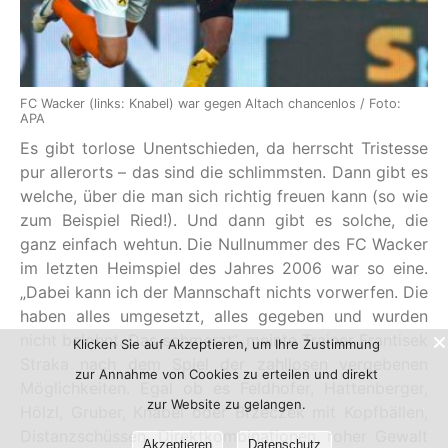
FC Wacker (links: Knabel) war gegen Altach chancenlos / Foto:
APA
Es gibt torlose Unentschieden, da herrscht Tristesse
pur allerorts – das sind die schlimmsten. Dann gibt es
welche, über die man sich richtig freuen kann (so wie
zum Beispiel Ried!). Und dann gibt es solche, die
ganz einfach wehtun. Die Nullnummer des FC Wacker
im letzten Heimspiel des Jahres 2006 war so eine.
„Dabei kann ich der Mannschaft nichts vorwerfen. Die
haben alles umgesetzt, alles gegeben und wurden
nicht belohnt. Das schmerzt“, meinte Trainer Frantisek
Klicken Sie auf Akzeptieren, um Ihre Zustimmung
Straka nach dem Spiel der zahllosen vergebenen
zur Annahme von Cookies zu erteilen und direkt
Möglichkeiten. Egal ob es Feldhofer, Hattenberger,
zur Website zu gelangen.
Hölzl, Gruber, Knabel oder Brzeczek mit Kopfbällen,
Distanzschüssen, Direktkombinationen, roher Gewalt
Akzeptieren
Datenschutz