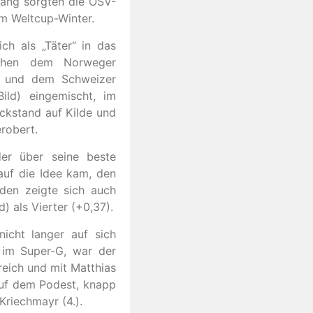
Rang sorgten die ÖSV-
em Weltcup-Winter.
ch als „Täter“ in das
chen dem Norweger
) und dem Schweizer
ild) eingemischt, im
ückstand auf Kilde und
robert.
der über seine beste
 auf die Idee kam, den
eden zeigte sich auch
) als Vierter (+0,37).
icht langer auf sich
 im Super-G, war der
eich und mit Matthias
 auf dem Podest, knapp
riechmayr (4.).