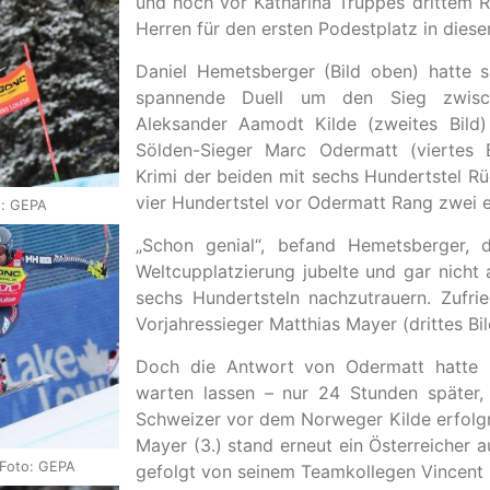
und noch vor Katharina Truppes drittem 
Herren für den ersten Podestplatz in dies
Daniel Hemetsberger (Bild oben) hatte si
spannende Duell um den Sieg zwis
Aleksander Aamodt Kilde (zweites Bild
Sölden-Sieger Marc Odermatt (viertes B
Krimi der beiden mit sechs Hundertstel R
vier Hundertstel vor Odermatt Rang zwei e
o: GEPA
„Schon genial“, befand Hemetsberger, 
Weltcupplatzierung jubelte und gar nicht
sechs Hundertsteln nachzutrauern. Zufri
Vorjahressieger Matthias Mayer (drittes Bild
Doch die Antwort von Odermatt hatte n
warten lassen – nur 24 Stunden später,
Schweizer vor dem Norweger Kilde erfolgr
Mayer (3.) stand erneut ein Österreicher
 Foto: GEPA
gefolgt von seinem Teamkollegen Vincent K