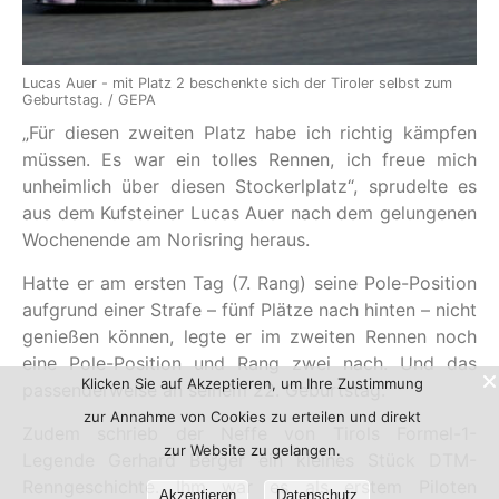
Lucas Auer - mit Platz 2 beschenkte sich der Tiroler selbst zum
Geburtstag. / GEPA
„Für diesen zweiten Platz habe ich richtig kämpfen
müssen. Es war ein tolles Rennen, ich freue mich
unheimlich über diesen Stockerlplatz“, sprudelte es
aus dem Kufsteiner Lucas Auer nach dem gelungenen
Wochenende am Norisring heraus.
Hatte er am ersten Tag (7. Rang) seine Pole-Position
aufgrund einer Strafe – fünf Plätze nach hinten – nicht
genießen können, legte er im zweiten Rennen noch
eine Pole-Position und Rang zwei nach. Und das
Klicken Sie auf Akzeptieren, um Ihre Zustimmung
passenderweise an seinem 22. Geburtstag.
zur Annahme von Cookies zu erteilen und direkt
Zudem schrieb der Neffe von Tirols Formel-1-
zur Website zu gelangen.
Legende Gerhard Berger ein kleines Stück DTM-
Renngeschichte. Ihm war es als erstem Piloten
Akzeptieren
Datenschutz