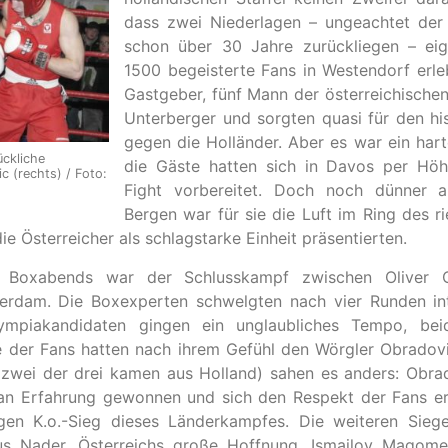
dass zwei Niederlagen – ungeachtet der 
schon über 30 Jahre zurückliegen – eig
1500 begeisterte Fans in Westendorf erle
Gastgeber, fünf Mann der österreichischen 
Unterberger und sorgten quasi für den hi
gegen die Holländer. Aber es war ein har
ückliche
die Gäste hatten sich in Davos per Höhe
c (rechts) / Foto:
Fight vorbereitet. Doch noch dünner a
Bergen war für sie die Luft im Ring des ri
e Österreicher als schlagstarke Einheit präsentierten.
 Boxabends war der Schlusskampf zwischen Oliver O
erdam. Die Boxexperten schwelgten nach vier Runden in
lympiakandidaten gingen ein unglaubliches Tempo, bei
le der Fans hatten nach ihrem Gefühl den Wörgler Obradovi
 (zwei der drei kamen aus Holland) sahen es anders: Obra
 an Erfahrung gewonnen und sich den Respekt der Fans e
gen K.o.-Sieg dieses Länderkampfes. Die weiteren Sieg
us Nader, Österreichs große Hoffnung, Ismailov Magome