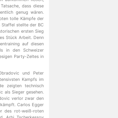
Tatsache, dass diese
entlich genug wären.
bten tolle Kämpfe der
Staffel stellte der BC
storischen ersten Sieg
tes Stück Arbeit. Denn
ntraining auf diesen
ls in den Schweizer
esigen Party-Zeltes in
bradovic und Peter
tensivsten Kampfs im
de zeigten technisch
c als Sieger gesehen.
dovic verlor zwar den
rkämpft. Carlos Egger
er des rot-weiß-roten
d, Arbi Tscherkessov