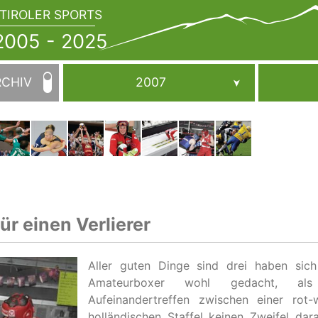
TIROLER SPORTS
JAHRBUCH
2005
005 - 2025
-
2025
RCHIV
2007
ür einen Verlierer
Aller guten Dinge sind drei haben sich 
Amateurboxer wohl gedacht, al
Aufeinandertreffen zwischen einer rot-
holländischen Staffel keinen Zweifel da