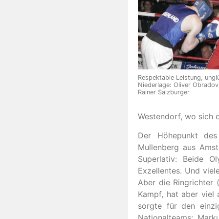
Respektable Leistung, ungl
Niederlage: Oliver Obradovi
Rainer Salzburger
Westendorf, wo sich di
Der Höhepunkt des
Mullenberg aus Amst
Superlativ: Beide O
Exzellentes. Und vie
Aber die Ringrichter
Kampf, hat aber viel
sorgte für den einzi
Nationalteams: Mark