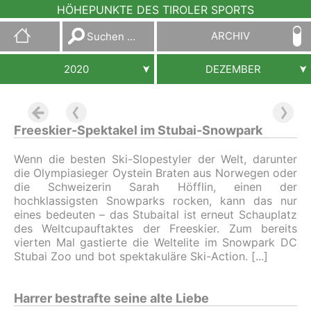
HÖHEPUNKTE DES TIROLER SPORTS
Suchen
ARCHIV
nach:
2020
DEZEMBER
Freeskier-Spektakel im Stubai-Snowpark
Wenn die besten Ski-Slopestyler der Welt, darunter
die Olympiasieger Oystein Braten aus Norwegen oder
die Schweizerin Sarah Höfflin, einen der
hochklassigsten Snowparks rocken, kann das nur
eines bedeuten – das Stubaital ist erneut Schauplatz
des Weltcupauftaktes der Freeskier. Zum bereits
vierten Mal gastierte die Weltelite im Snowpark DC
Stubai Zoo und bot spektakuläre Ski-Action.
Harrer bestrafte seine alte Liebe