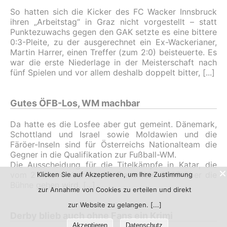
So hatten sich die Kicker des FC Wacker Innsbruck
ihren „Arbeitstag“ in Graz nicht vorgestellt – statt
Punktezuwachs gegen den GAK setzte es eine bittere
0:3-Pleite, zu der ausgerechnet ein Ex-Wackerianer,
Martin Harrer, einen Treffer (zum 2:0) beisteuerte. Es
war die erste Niederlage in der Meisterschaft nach
fünf Spielen und vor allem deshalb doppelt bitter,
Gutes ÖFB-Los, WM machbar
Da hatte es die Losfee aber gut gemeint. Dänemark,
Schottland und Israel sowie Moldawien und die
Färöer-Inseln sind für Österreichs Nationalteam die
Gegner in die Qualifikation zur Fußball-WM.
Die Ausscheidung für die Titelkämpfe in Katar, die
vom 21. November bis 18. Dezember 2022 über die
Klicken Sie auf Akzeptieren, um Ihre Zustimmung
Bühne gehen wird,
zur Annahme von Cookies zu erteilen und direkt
zur Website zu gelangen.
Derby blieb auch ohne Fans ein Krimi
Akzeptieren
Datenschutz