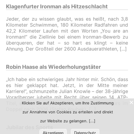
Klagenfurter Ironman als Hitzeschlacht
Jeder, der zu wissen glaubt, was es heißt, nach 3,8
Kilometer Schwimmen, 180 Kilometer Radfahren und
42,2 Kilometer Laufen mit den Worten „You are an
Ironman!“ die Ziellinie bei einem Ironman-Bewerb zu
überqueren, der hat – so hart es klingt – keine
Ahnung. Der Großteil der 2600 Ausdauerathleten,
Robin Haase als Wiederholungstäter
„Ich habe ein schwieriges Jahr hinter mir. Schön, dass
es hier geklappt hat. Jetzt, in der Mitte meiner
Karriere!“, schmunzelte Julian Knowle – der 38-jährige
Vorarlberger jubelte mit Recht über seinen 14. ATP-
Titel, es war erst der zweite eines Österreichers im
Klicken Sie auf Akzeptieren, um Ihre Zustimmung
Doppel nach 2006 (Stefan Koubek).
zur Annahme von Cookies zu erteilen und direkt
zur Website zu gelangen.
Jubilar des Sports
Akzeptieren
Datenschutz