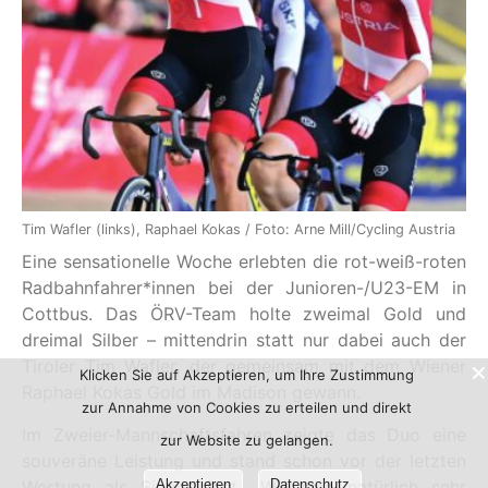
Tim Wafler (links), Raphael Kokas / Foto: Arne Mill/Cycling Austria
Eine sensationelle Woche erlebten die rot-weiß-roten
Radbahnfahrer*innen bei der Junioren-/U23-EM in
Cottbus. Das ÖRV-Team holte zweimal Gold und
dreimal Silber – mittendrin statt nur dabei auch der
Tiroler Tim Wafler, der gemeinsam mit dem Wiener
Klicken Sie auf Akzeptieren, um Ihre Zustimmung
Raphael Kokas Gold im Madison gewann.
zur Annahme von Cookies zu erteilen und direkt
Im Zweier-Mannschaftsfahren zeigte das Duo eine
zur Website zu gelangen.
souveräne Leistung und stand schon vor der letzten
Wertung als Sieger fest.
Akzeptieren
„
Wir sind natürlich sehr
Datenschutz