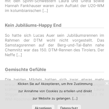
mit den Spinn-Schwestern Laura und Greta sowie
Hannah Fankhauser waren zum Auftakt der U20-WM
im kolumbianischen
Kein Jubiläums-Happy End
So hatte sich Lucas Auer sein Jubiläumsrennen im
Rahmen der DTM wohl nicht vorgestellt. Das
Samstagsrennen auf der Berg-und-Tal-Bahn nahe
Chemnitz war das 150. DTM-Rennen des Tirolers. Der
Neffe
Gemischte Gefühle
Die beiden Mädels hatten sich zwar etwas mehr
Klicken Sie auf Akzeptieren, um Ihre Zustimmung
erwartet, aber in Anbetracht einer langen
kräfteraubenden Saison bilanzierten sowohl Laura
zur Annahme von Cookies zu erteilen und direkt
Stigger (7.) wie auch Mona Mitterwallner (12.) ihr
zur Website zu gelangen.
WM-Abschneiden
Akzeptieren
Datenschutz