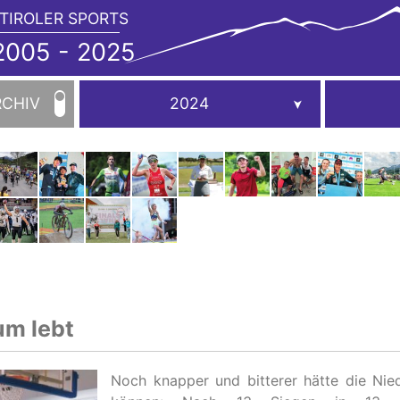
TIROLER SPORTS
JAHRBUCH
2005
005 - 2025
-
2025
RCHIV
2024
um lebt
Noch knapper und bitterer hätte die Nied