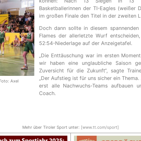
können: Nach 13 Siegen in 13 S
Basketballerinnen der TI-Eagles (weißer 
im großen Finale den Titel in der zweiten L
Doch dann sollte in diesem spannenden 
Flames der allerletzte Wurf entscheiden
52:54-Niederlage auf der Anzeigetafel.
„Die Enttäuschung war im ersten Moment n
wir haben eine unglaubliche Saison ge
Zuversicht für die Zukunft“, sagte Train
„Der Aufstieg ist für uns sicher ein Thema
Foto: Axel
erst alle Nachwuchs-Teams aufbauen un
Coach.
Mehr über Tiroler Sport unter:
[www.tt.com/sport]