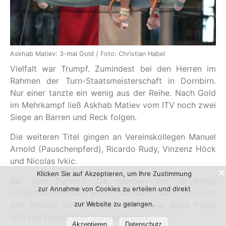
Askhab Matiev: 3-mal Gold / Foto: Christian Habel
Vielfalt war Trumpf. Zumindest bei den Herren im
Rahmen der Turn-Staatsmeisterschaft in Dornbirn.
Nur einer tanzte ein wenig aus der Reihe. Nach Gold
im Mehrkampf ließ Askhab Matiev vom ITV noch zwei
Siege an Barren und Reck folgen.
Die weiteren Titel gingen an Vereinskollegen Manuel
Arnold (Pauschenpferd), Ricardo Rudy, Vinzenz Höck
und Nicolas Ivkic.
Klicken Sie auf Akzeptieren, um Ihre Zustimmung
Bei den Damen? Da gewann die 16-jährige
zur Annahme von Cookies zu erteilen und direkt
Lokalmatadorin Leni Bohle nach dem Team-Titel noch
zur Website zu gelangen.
drei weitere Goldmedaillen. Aus Tiroler Sicht freute
sich Lea Dampf über Sprung-Bronze.
Akzeptieren
Datenschutz