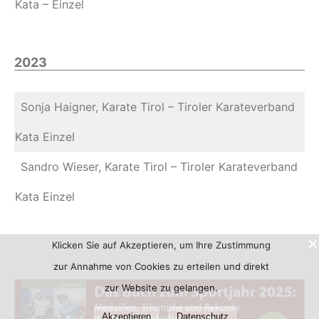
Kata – Einzel
2023
Sonja Haigner, Karate Tirol – Tiroler Karateverband
Kata Einzel
Sandro Wieser, Karate Tirol – Tiroler Karateverband
Kata Einzel
Klicken Sie auf Akzeptieren, um Ihre Zustimmung
zur Annahme von Cookies zu erteilen und direkt
Mehr über Tiroler Sport unter:
[www.tt.com/sport]
zur Website zu gelangen.
Akzeptieren
Datenschutz