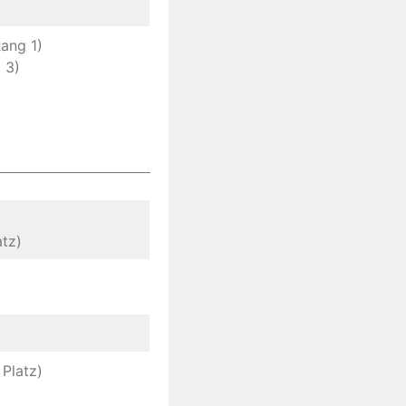
Rang 1)
 3)
)
atz)
Platz)