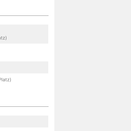
atz)
Platz)