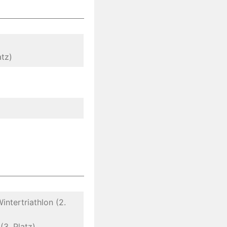
atz)
intertriathlon (2.
(3. Platz)